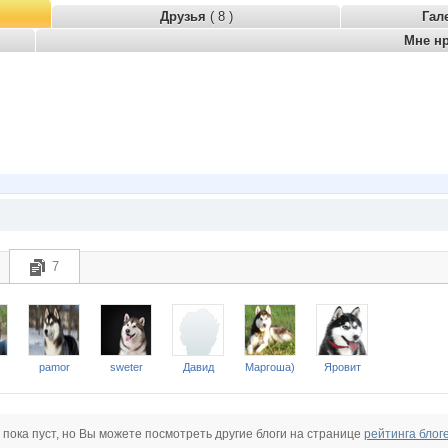
Друзья
( 8 )
Гал
Мне н
7
pamor
sweter
Давид
Маргоша)
Яровит
 пока пуст, но Вы можете посмотреть другие блоги на странице
рейтинга блог