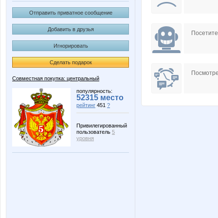
Отправить приватное сообщение
Добавить в друзья
Посетит
Игнорировать
Сделать подарок
Посмотре
Совместная покупка: центральный
популярность:
52315 место
рейтинг
451
?
Привилегированный
пользователь
5
уровня