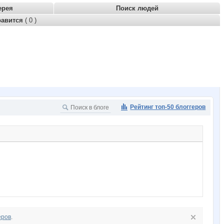
ерея
Поиск людей
равится
( 0 )
Рейтинг топ-50 блоггеров
еров
.