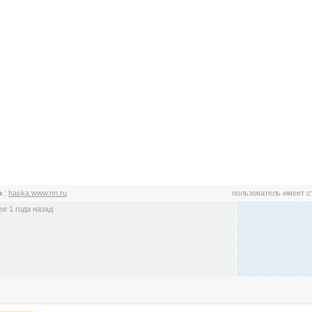
а
:
haska.www.nn.ru
пользователь имеет 
е 1 года назад