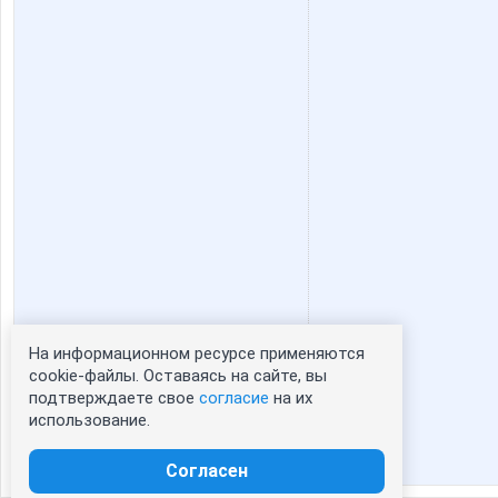
На информационном ресурсе применяются
Статистика портрета:
cookie-файлы. Оставаясь на сайте, вы
подтверждаете свое
согласие
на их
сейчас просматривают портрет - 0
использование.
зарегистрированные пользователи
посетившие портрет за 7 дней - 0
Согласен