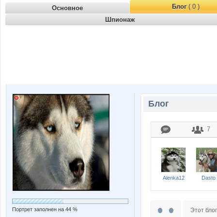
Блог
( 0 )
Основное
Шпионаж
Блог
7
Alenka12
Dasto
Портрет заполнен на 44 %
Этот блог